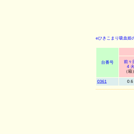
eひきこまり吸血姫の
前々
台番号
4 
（箱
0361
0.6