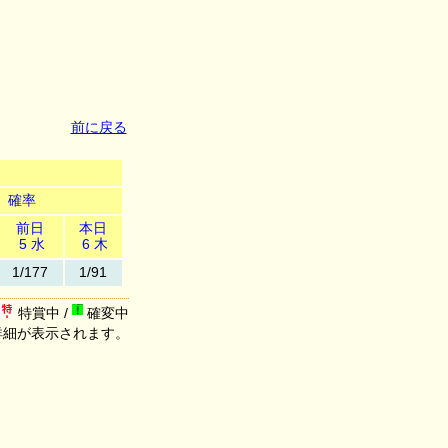
前に戻る
確率
前日
本日
5 水
6 木
1/177
1/91
特賞中 /
確変中
詳細が表示されます。