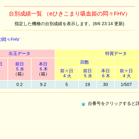
台別成績一覧 （eひきこまり吸血姫の悶々FHV）
指定した機種の台別成績を表示します。(8/6 23:14 更新)
悶々FHV
出玉データ
特賞データ
回数
日
前日
本日
火
5 水
6 木
前々日
前日
本日
前々日
）
（箱）
（箱）
4 火
5 水
6 木
4 火
0.2
9.2
5
19
30
1/507
台番号をクリックすると