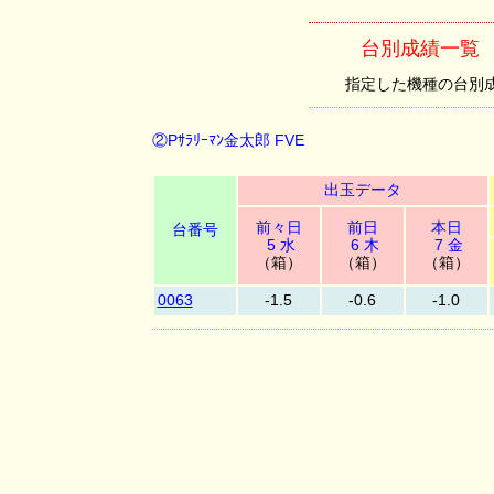
台別成績一覧 （
指定した機種の台別成績を
②Pｻﾗﾘｰﾏﾝ金太郎 FVE
出玉データ
前々日
前日
本日
台番号
5 水
6 木
7 金
（箱）
（箱）
（箱）
0063
-1.5
-0.6
-1.0