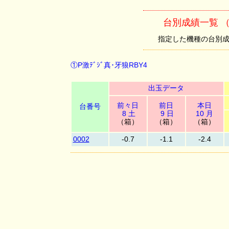
台別成績一覧 （①
指定した機種の台別成績を
①P激ﾃﾞｼﾞ真･牙狼RBY4
出玉データ
前々日
前日
本日
台番号
8 土
9 日
10 月
（箱）
（箱）
（箱）
0002
-0.7
-1.1
-2.4