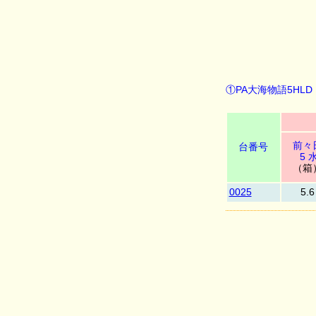
①PA大海物語5HLD
前々
台番号
5 
（箱
0025
5.6