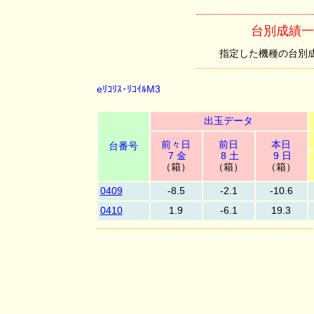
台別成績一覧 
指定した機種の台別成績を
eﾘｺﾘｽ･ﾘｺｲﾙM3
出玉データ
前々日
前日
本日
台番号
7 金
8 土
9 日
（箱）
（箱）
（箱）
0409
-8.5
-2.1
-10.6
0410
1.9
-6.1
19.3