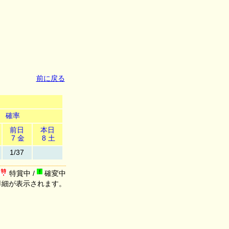
前に戻る
確率
前日
本日
7 金
8 土
1/37
特賞中 /
確変中
詳細が表示されます。