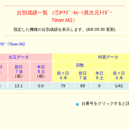
台別成績一覧 （①Pｱｽﾞｰﾙﾚｰﾝ異次元ﾄﾘｶﾞｰ
79ver.M2）
指定した機種の台別成績を表示します。(8/8 09:30 更新)
ｶﾞｰ79ver.M2
出玉データ
特賞データ
回数
日
前日
本日
木
7 金
8 土
前々日
前日
本日
前々日
）
（箱）
（箱）
6 木
7 金
8 土
6 木
3
13.1
0.0
79
89
0
1/41
台番号をクリックすると