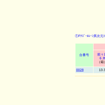
①Pｱｽﾞｰﾙﾚｰﾝ異次元ﾄﾘ
前々
台番号
6 
（箱
0028
13.