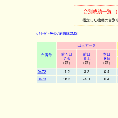
台別成績一覧 （e
指定した機種の台別成績を
eﾌｨｰﾊﾞｰ炎炎ﾉ消防隊2MS
出玉データ
前々日
前日
本日
台番号
7 金
8 土
9 日
（箱）
（箱）
（箱）
0472
-1.2
3.2
0.4
0473
18.3
-4.9
0.4