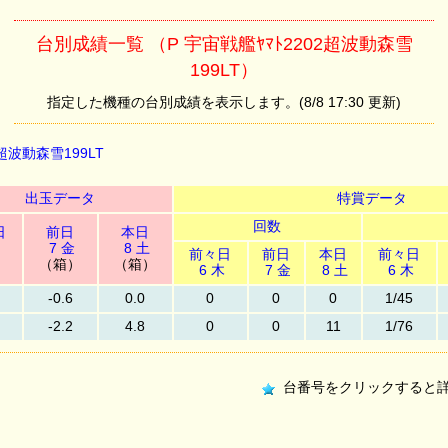
台別成績一覧 （P 宇宙戦艦ﾔﾏﾄ2202超波動森雪
199LT）
指定した機種の台別成績を表示します。(8/8 17:30 更新)
2超波動森雪199LT
出玉データ
特賞データ
回数
日
前日
本日
7 金
8 土
前々日
前日
本日
前々日
）
（箱）
（箱）
6 木
7 金
8 土
6 木
-0.6
0.0
0
0
0
1/45
-2.2
4.8
0
0
11
1/76
台番号をクリックすると