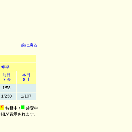
前に戻る
確率
前日
本日
7 金
8 土
1/58
1/230
1/107
特賞中 /
確変中
詳細が表示されます。