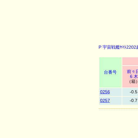
P 宇宙戦艦ﾔﾏﾄ220
前々
台番号
6 木
（箱
0256
-0.5
0257
-0.7