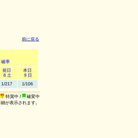
前に戻る
確率
前日
本日
8 土
9 日
1/217
1/106
特賞中 /
確変中
詳細が表示されます。