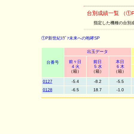
台別成績一覧 （①P
指定した機種の台別成績を
①P新世紀ｴｳﾞｧ未来への咆哮SP
出玉データ
前々日
前日
本日
台番号
4 火
5 水
6 木
（箱）
（箱）
（箱）
0127
-5.4
-8.2
-5.5
0128
-6.5
18.7
-1.0