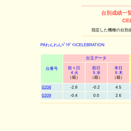
台別成績一覧 
CE
指定した機種の台別成績を
PAわんわんﾊﾟﾗﾀﾞｲｽCELEBRATION
出玉データ
前々日
前日
本日
台番号
4 火
5 水
6 木
（箱）
（箱）
（箱）
0208
-2.8
-0.2
4.5
0209
-0.4
0.0
2.6