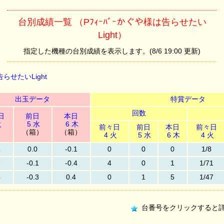
台別成績一覧 （Pﾌｨｰﾊﾞｰかぐや様は告らせたい
Light）
指定した機種の台別成績を表示します。(8/6 19:00 更新)
告らせたいLight
出玉データ
特賞データ
回数
日
前日
本日
火
5 水
6 木
前々日
前日
本日
前々日
）
（箱）
（箱）
4 火
5 水
6 木
4 火
1
0.0
-0.1
0
0
0
1/8
7
-0.1
-0.4
4
0
1
1/71
4
-0.3
0.4
0
1
5
1/47
台番号をクリックすると