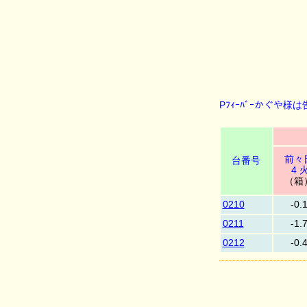
Pﾌｨｰﾊﾞｰかぐや様は
前々
台番号
4 
（箱
0210
-0.
0211
-1.
0212
-0.