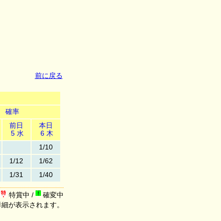
前に戻る
確率
前日
本日
5 水
6 木
1/10
1/12
1/62
1/31
1/40
特賞中 /
確変中
詳細が表示されます。