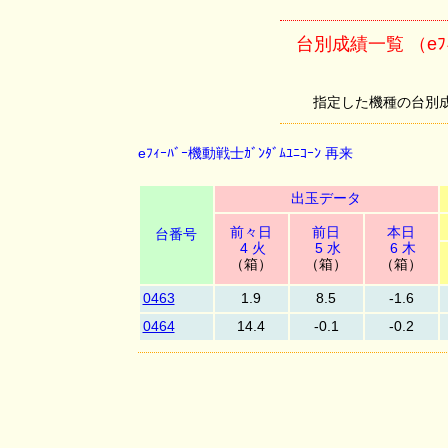
台別成績一覧 （eﾌｨｰ
指定した機種の台別成績を
eﾌｨｰﾊﾞｰ機動戦士ｶﾞﾝﾀﾞﾑﾕﾆｺｰﾝ 再来
出玉データ
前々日
前日
本日
台番号
4 火
5 水
6 木
（箱）
（箱）
（箱）
0463
1.9
8.5
-1.6
0464
14.4
-0.1
-0.2