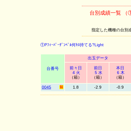
台別成績一覧 （①Pﾌ
指定した機種の台別成績を
①Pﾌｨｰﾊﾞｰﾀﾞﾝﾍﾞﾙ何ｷﾛ持てる?Light
出玉データ
前々日
前日
本日
台番号
4 火
5 水
6 木
（箱）
（箱）
（箱）
0045
1.8
-2.9
-0.9