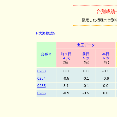
台別成績
指定した機種の台別成績を
P大海物語5
出玉データ
前々日
前日
本日
台番号
4 火
5 水
6 木
（箱）
（箱）
（箱）
0283
0.0
0.0
-0.1
0284
-0.5
-0.1
-0.6
0285
3.1
-0.1
0.0
0286
-0.9
-0.5
0.0