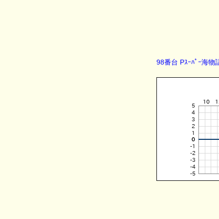
98番台 Pｽｰﾊﾟｰ海物