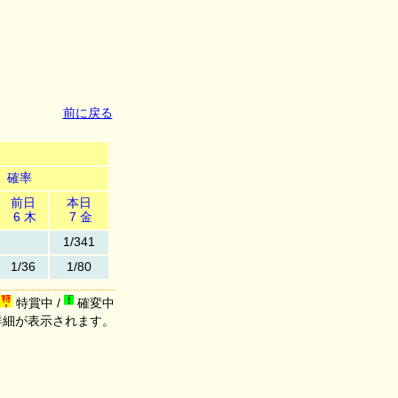
前に戻る
確率
前日
本日
6 木
7 金
1/341
1/36
1/80
特賞中 /
確変中
詳細が表示されます。