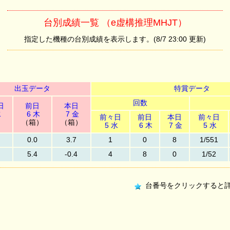
台別成績一覧 （e虚構推理MHJT）
指定した機種の台別成績を表示します。(8/7 23:00 更新)
出玉データ
特賞データ
回数
日
前日
本日
水
6 木
7 金
前々日
前日
本日
前々日
）
（箱）
（箱）
5 水
6 木
7 金
5 水
0.0
3.7
1
0
8
1/551
5.4
-0.4
4
8
0
1/52
台番号をクリックすると