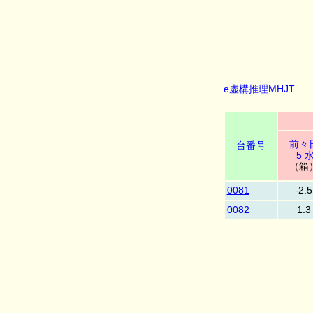
e虚構推理MHJT
前々
台番号
5 
（箱
0081
-2.5
0082
1.3