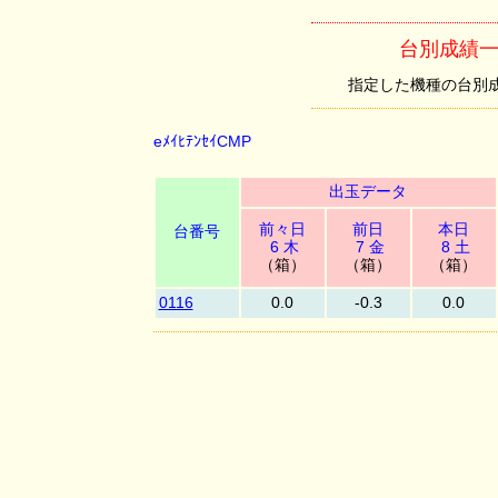
台別成績一覧
指定した機種の台別成績を
eﾒｲﾋﾃﾝｾｲCMP
出玉データ
前々日
前日
本日
台番号
6 木
7 金
8 土
（箱）
（箱）
（箱）
0116
0.0
-0.3
0.0