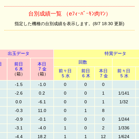
台別成績一覧 （eﾌｨｰﾊﾞｰｷﾝ肉ﾏﾝ）
指定した機種の台別成績を表示します。(8/7 18:30 更新)
出玉データ
特賞データ
回数
日
前日
本日
6 木
7 金
前々日
前日
本日
前々日
）
（箱）
（箱）
5 水
6 木
7 金
5 水
-1.5
-1.0
0
0
0
-2.6
0.2
0
0
1
1/141
0.0
-6.1
0
0
1
1/32
-0.3
11.0
0
1
8
-0.9
-0.1
0
0
0
1/244
-3.1
-4.0
1
0
2
1/336
-4.4
18.2
1
1
12
1/624