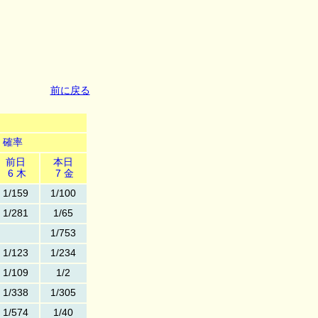
前に戻る
確率
前日
本日
6 木
7 金
1/159
1/100
1/281
1/65
1/753
1/123
1/234
1/109
1/2
1/338
1/305
1/574
1/40