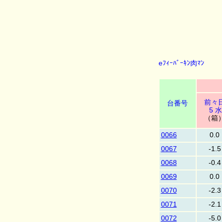
eﾌｨｰﾊﾞｰｷﾝ肉ﾏﾝ
前々
台番号
5 水
（箱
0066
0.0
0067
-1.5
0068
-0.4
0069
0.0
0070
-2.3
0071
-2.1
0072
-5.0