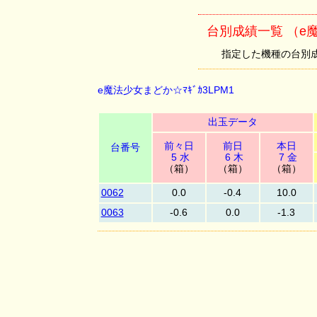
台別成績一覧 （e魔
指定した機種の台別成績を
e魔法少女まどか☆ﾏｷﾞｶ3LPM1
出玉データ
前々日
前日
本日
台番号
5 水
6 木
7 金
（箱）
（箱）
（箱）
0062
0.0
-0.4
10.0
0063
-0.6
0.0
-1.3