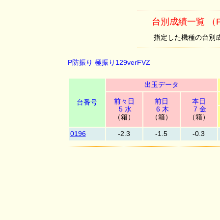
台別成績一覧 （P
指定した機種の台別成績を
P防振り 極振り129verFVZ
出玉データ
前々日
前日
本日
台番号
5 水
6 木
7 金
（箱）
（箱）
（箱）
0196
-2.3
-1.5
-0.3