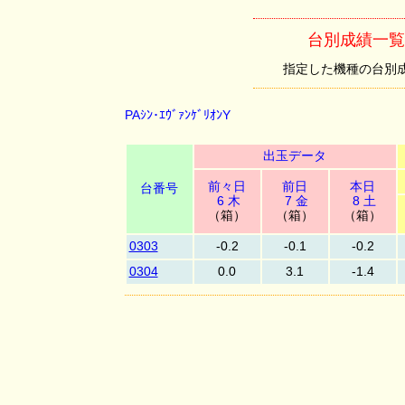
台別成績一覧 （P
指定した機種の台別成績を
PAｼﾝ･ｴｳﾞｧﾝｹﾞﾘｵﾝY
出玉データ
前々日
前日
本日
台番号
6 木
7 金
8 土
（箱）
（箱）
（箱）
0303
-0.2
-0.1
-0.2
0304
0.0
3.1
-1.4