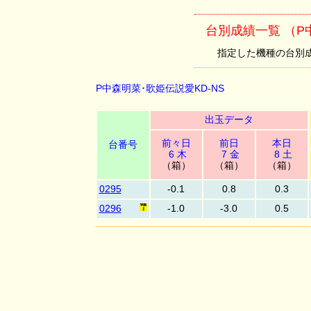
台別成績一覧 （P
指定した機種の台別成績を
P中森明菜･歌姫伝説愛KD-NS
出玉データ
前々日
前日
本日
台番号
6 木
7 金
8 土
（箱）
（箱）
（箱）
0295
-0.1
0.8
0.3
0296
-1.0
-3.0
0.5