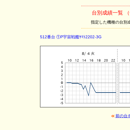
台別成績一覧 （①
指定した機種の台別成績を
512番台 ①P宇宙戦艦ﾔﾏﾄ2202-3G
前の台