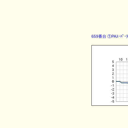
659番台 ①PAｽｰﾊﾟ