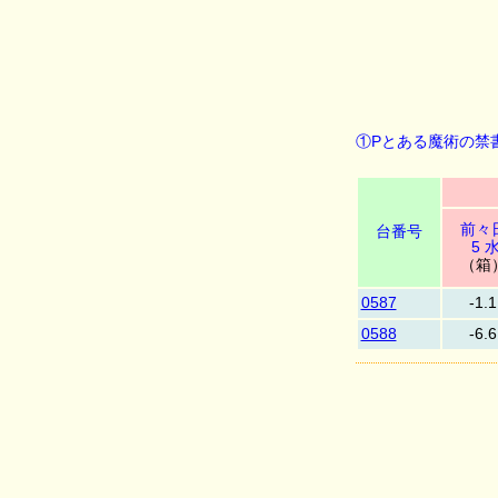
①Pとある魔術の禁書目
前々
台番号
5 
（箱
0587
-1.1
0588
-6.6