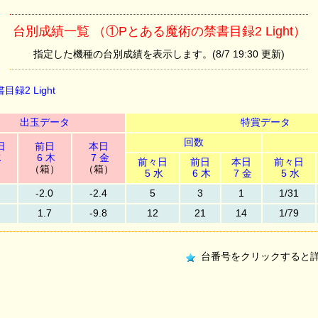
台別成績一覧 （①Pとある魔術の禁書目録2 Light）
指定した機種の台別成績を表示します。(8/7 19:30 更新)
録2 Light
出玉データ
特賞データ
回数
日
前日
本日
水
6 木
7 金
前々日
前日
本日
前々日
）
（箱）
（箱）
5 水
6 木
7 金
5 水
-2.0
-2.4
5
3
1
1/31
1.7
-9.8
12
21
14
1/79
台番号をクリックすると