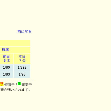
前に戻る
確率
前日
本日
6 木
7 金
1/80
1/292
1/83
1/95
特賞中 /
確変中
詳細が表示されます。