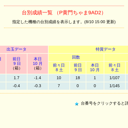
台別成績一覧 （P黄門ちゃま9AD2）
指定した機種の台別成績を表示します。(8/10 15:00 更新)
出玉データ
特賞データ
回数
日
前日
本日
9 日
10 月
前々日
前日
本日
前々日
）
（箱）
（箱）
8 土
9 日
10 月
8 土
1.7
-1.4
10
18
1
1/107
-0.4
-0.3
7
0
0
1/145
台番号をクリックすると