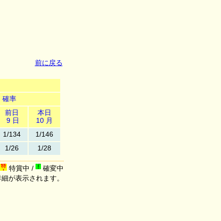
前に戻る
確率
前日
本日
9 日
10 月
1/134
1/146
1/26
1/28
特賞中 /
確変中
詳細が表示されます。