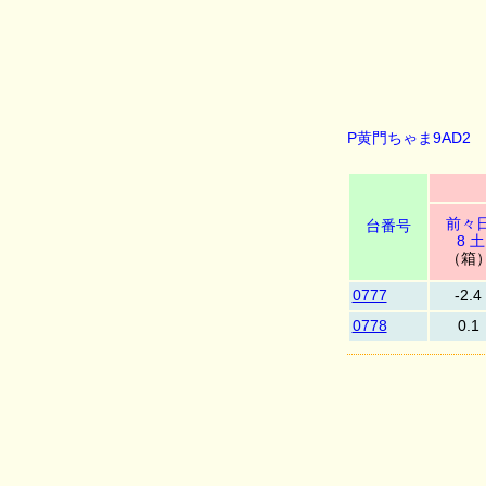
P黄門ちゃま9AD2
前々
台番号
8 土
（箱
0777
-2.4
0778
0.1