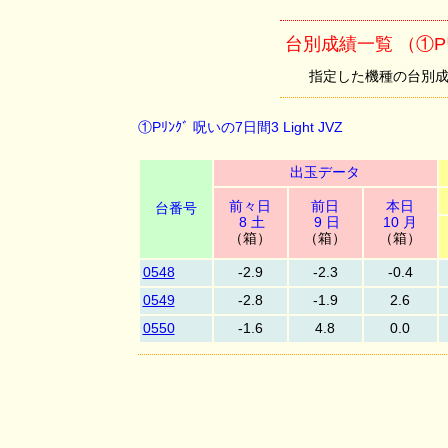
台別成績一覧 （①Pﾘﾝｸ
指定した機種の台別成績を
①Pﾘﾝｸﾞ 呪いの7日間3 Light JVZ
出玉データ
前々日
前日
本日
台番号
8 土
9 日
10 月
（箱）
（箱）
（箱）
0548
-2.9
-2.3
-0.4
0549
-2.8
-1.9
2.6
0550
-1.6
4.8
0.0