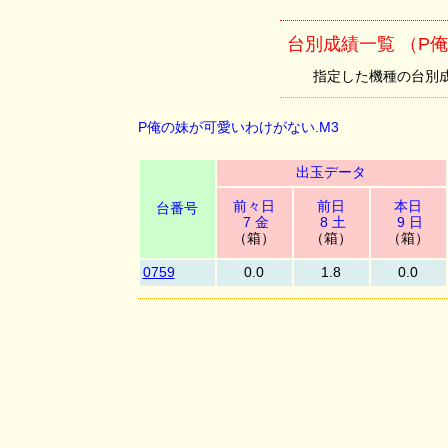
台別成績一覧 （P
指定した機種の台別成績を
P俺の妹が可愛いわけがない.M3
出玉データ
前々日
前日
本日
台番号
7 金
8 土
9 日
（箱）
（箱）
（箱）
0759
0.0
1.8
0.0