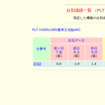
台別成績一覧 （PLT
指定した機種の台別成績を
PLT OVERLORD魔導王光臨ARC
出玉データ
前々日
前日
本日
台番号
7 金
8 土
9 日
（箱）
（箱）
（箱）
0743
0.0
-1.9
1.4