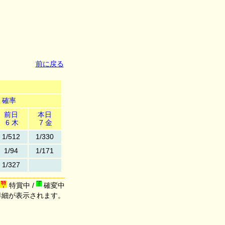
前に戻る
確率
前日
本日
6 木
7 金
1/512
1/330
1/94
1/171
1/327
特賞中 /
確変中
詳細が表示されます。