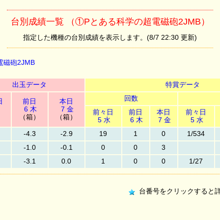
台別成績一覧 （①Pとある科学の超電磁砲2JMB）
指定した機種の台別成績を表示します。(8/7 22:30 更新)
磁砲2JMB
出玉データ
特賞データ
回数
日
前日
本日
6 木
7 金
前々日
前日
本日
前々日
）
（箱）
（箱）
5 水
6 木
7 金
5 水
-4.3
-2.9
19
1
0
1/534
-1.0
-0.1
0
0
3
-3.1
0.0
1
0
0
1/27
台番号をクリックすると