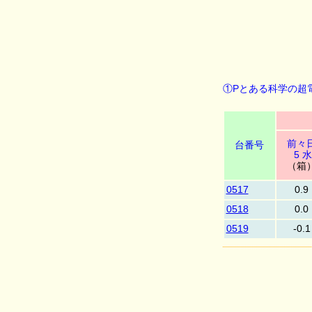
①Pとある科学の超電
前々
台番号
5 水
（箱
0517
0.9
0518
0.0
0519
-0.1