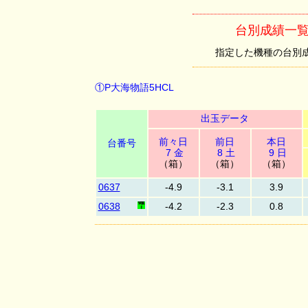
台別成績一覧
指定した機種の台別成績を
①P大海物語5HCL
出玉データ
前々日
前日
本日
台番号
7 金
8 土
9 日
（箱）
（箱）
（箱）
0637
-4.9
-3.1
3.9
0638
-4.2
-2.3
0.8