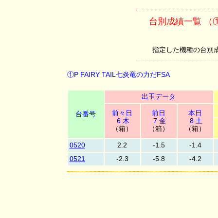
台別成績一覧 （①P
指定した機種の台別成績を
①P FAIRY TAIL七炎竜の力だFSA
出玉データ
前々日
前日
本日
台番号
6 木
7 金
8 土
（箱）
（箱）
（箱）
0520
2.2
-1.5
-1.4
0521
-2.3
-5.8
-4.2