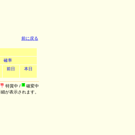
前に戻る
確率
前日
本日
特賞中 /
確変中
詳細が表示されます。