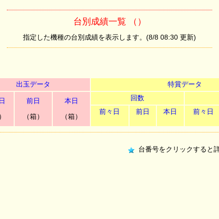
台別成績一覧 （）
指定した機種の台別成績を表示します。(8/8 08:30 更新)
出玉データ
特賞データ
回数
日
前日
本日
前々日
前日
本日
前々日
）
（箱）
（箱）
台番号をクリックすると