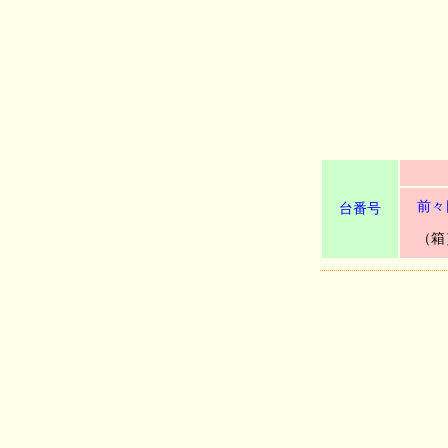
前々
台番号
（箱