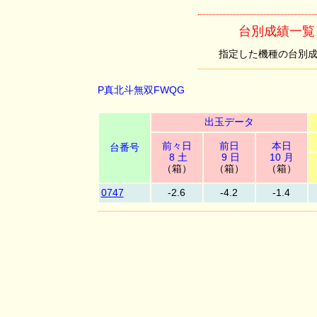
台別成績一覧
指定した機種の台別成績を
P真北斗無双FWQG
出玉データ
前々日
前日
本日
台番号
8 土
9 日
10 月
（箱）
（箱）
（箱）
0747
-2.6
-4.2
-1.4