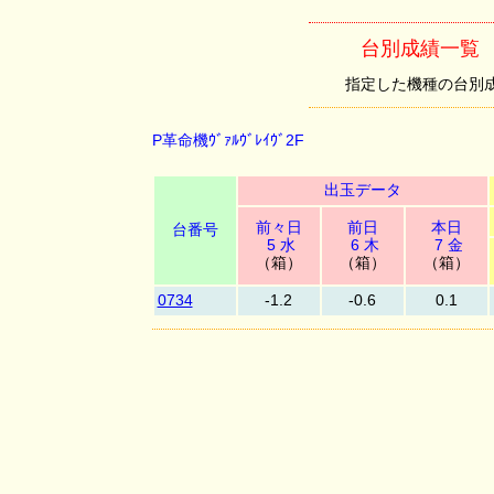
台別成績一覧 （P
指定した機種の台別成績を
P革命機ｳﾞｧﾙｳﾞﾚｲｳﾞ2F
出玉データ
前々日
前日
本日
台番号
5 水
6 木
7 金
（箱）
（箱）
（箱）
0734
-1.2
-0.6
0.1