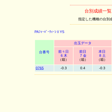
台別成績一覧 （
指定した機種の台別成績を
PAﾌｨｰﾊﾞｰｸｨｰﾝⅡYS
出玉データ
前々日
前日
本日
台番号
6 木
7 金
8 土
（箱）
（箱）
（箱）
0765
-0.3
0.4
-0.3