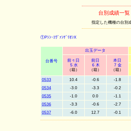
台別成績一覧 （①
指定した機種の台別成績を
①Pｼﾝ･ｴｳﾞｧﾝｹﾞﾘｵﾝX
出玉データ
前々日
前日
本日
台番号
5 水
6 木
7 金
（箱）
（箱）
（箱）
0533
10.4
-0.6
-1.8
0534
-3.0
-3.3
-0.2
0535
-1.0
0.0
-1.1
0536
-3.3
-0.6
-2.7
0537
-6.0
12.7
-0.1