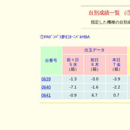
台別成績一覧 （①PA
指定した機種の台別成績を
①PAｷﾞﾝﾊﾟﾗ夢幻ｶｰﾆﾊﾞﾙHBA
出玉データ
前々日
前日
本日
台番号
5 水
6 木
7 金
（箱）
（箱）
（箱）
0639
-1.3
-3.0
-3.9
0640
-7.1
-1.6
-2.2
0641
-0.9
6.7
0.7