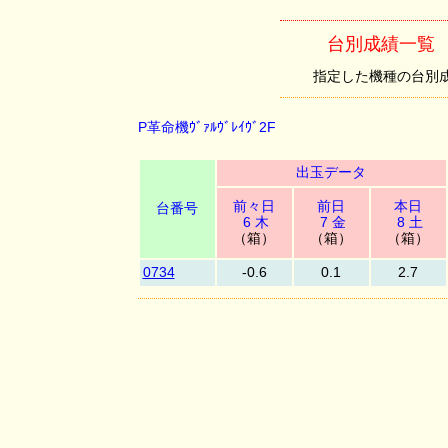
台別成績一覧 （P
指定した機種の台別成績を
P革命機ｳﾞｧﾙｳﾞﾚｲｳﾞ2F
出玉データ
前々日
前日
本日
台番号
6 木
7 金
8 土
（箱）
（箱）
（箱）
0734
-0.6
0.1
2.7