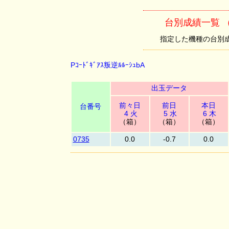
台別成績一覧 （Pｺ
指定した機種の台別成績を
Pｺｰﾄﾞｷﾞｱｽ叛逆ﾙﾙｰｼｭbA
出玉データ
前々日
前日
本日
台番号
4 火
5 水
6 木
（箱）
（箱）
（箱）
0735
0.0
-0.7
0.0