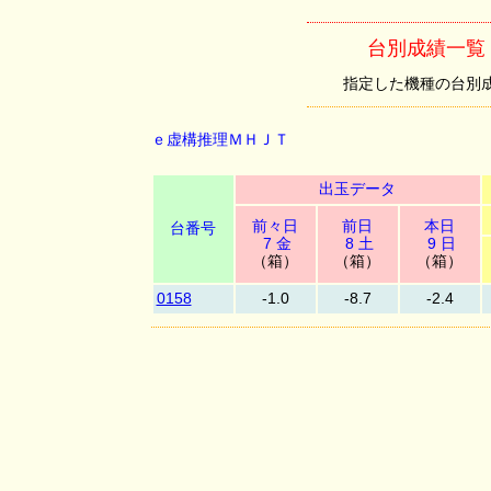
台別成績一覧
指定した機種の台別成績を
ｅ虚構推理ＭＨＪＴ
出玉データ
前々日
前日
本日
台番号
7 金
8 土
9 日
（箱）
（箱）
（箱）
0158
-1.0
-8.7
-2.4