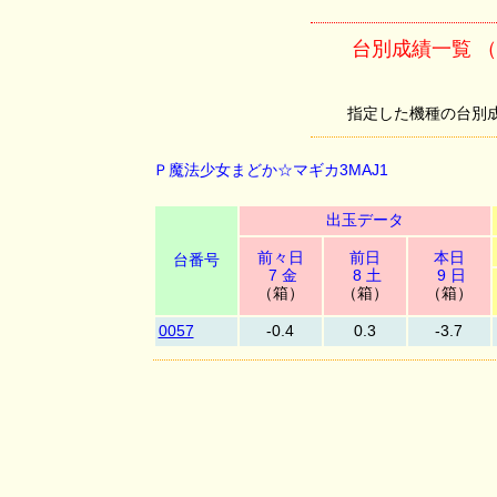
台別成績一覧 
指定した機種の台別成績を
Ｐ魔法少女まどか☆マギカ3MAJ1
出玉データ
前々日
前日
本日
台番号
7 金
8 土
9 日
（箱）
（箱）
（箱）
0057
-0.4
0.3
-3.7