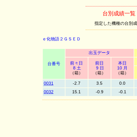
台別成績一覧
指定した機種の台別成績を
ｅ化物語２ＧＳＥＤ
出玉データ
前々日
前日
本日
台番号
8 土
9 日
10 月
（箱）
（箱）
（箱）
0031
-2.7
3.5
0.0
0032
15.1
-0.9
-0.1