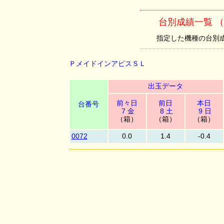
台別成績一覧 
指定した機種の台別成績を
ＰメイドインアビスＳＬ
出玉データ
前々日
前日
本日
台番号
7 金
8 土
9 日
（箱）
（箱）
（箱）
0072
0.0
1.4
-0.4