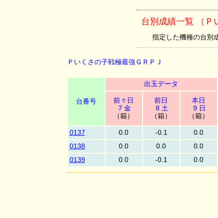
台別成績一覧 （Ｐ
指定した機種の台別成績を
Ｐいくさの子戦極最強ＧＲＰＪ
出玉データ
前々日
前日
本日
台番号
7 金
8 土
9 日
（箱）
（箱）
（箱）
0137
0.0
-0.1
0.0
0138
0.0
0.0
0.0
0139
0.0
-0.1
0.0