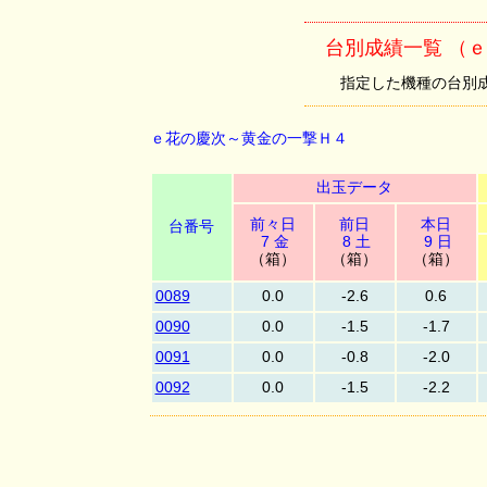
台別成績一覧 （
指定した機種の台別成績を
ｅ花の慶次～黄金の一撃Ｈ４
出玉データ
前々日
前日
本日
台番号
7 金
8 土
9 日
（箱）
（箱）
（箱）
0089
0.0
-2.6
0.6
0090
0.0
-1.5
-1.7
0091
0.0
-0.8
-2.0
0092
0.0
-1.5
-2.2