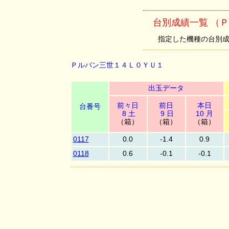
台別成績一覧 （
指定した機種の台別成績を
Ｐルパン三世１４Ｌ０ＹＵ１
出玉データ
前々日
前日
本日
台番号
8 土
9 日
10 月
（箱）
（箱）
（箱）
0117
0.0
-1.4
0.9
0118
0.6
-0.1
-0.1