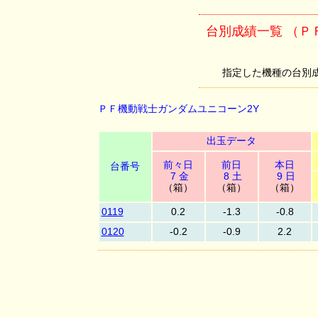
台別成績一覧 （Ｐ
指定した機種の台別成績を
ＰＦ機動戦士ガンダムユニコーン2Y
出玉データ
前々日
前日
本日
台番号
7 金
8 土
9 日
（箱）
（箱）
（箱）
0119
0.2
-1.3
-0.8
0120
-0.2
-0.9
2.2