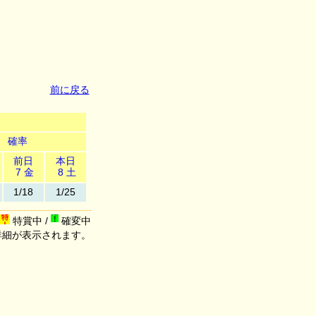
前に戻る
確率
前日
本日
7 金
8 土
1/18
1/25
特賞中 /
確変中
詳細が表示されます。