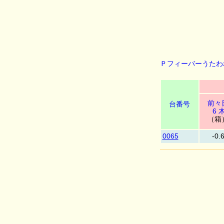
Ｐフィーバーうたわ
前々
台番号
6 
（箱
0065
-0.