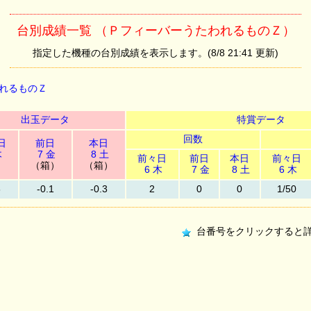
台別成績一覧 （ＰフィーバーうたわれるものＺ）
指定した機種の台別成績を表示します。(8/8 21:41 更新)
れるものＺ
出玉データ
特賞データ
回数
日
前日
本日
木
7 金
8 土
前々日
前日
本日
前々日
）
（箱）
（箱）
6 木
7 金
8 土
6 木
6
-0.1
-0.3
2
0
0
1/50
台番号をクリックすると